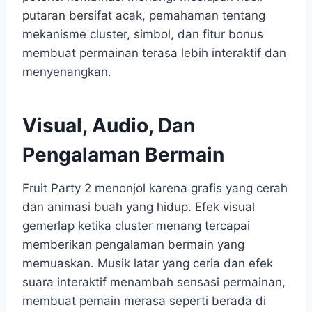
putaran bersifat acak, pemahaman tentang
mekanisme cluster, simbol, dan fitur bonus
membuat permainan terasa lebih interaktif dan
menyenangkan.
Visual, Audio, Dan
Pengalaman Bermain
Fruit Party 2 menonjol karena grafis yang cerah
dan animasi buah yang hidup. Efek visual
gemerlap ketika cluster menang tercapai
memberikan pengalaman bermain yang
memuaskan. Musik latar yang ceria dan efek
suara interaktif menambah sensasi permainan,
membuat pemain merasa seperti berada di