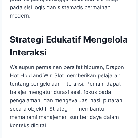
pada sisi logis dan sistematis permainan
modern.
Strategi Edukatif Mengelola
Interaksi
Walaupun permainan bersifat hiburan, Dragon
Hot Hold and Win Slot memberikan pelajaran
tentang pengelolaan interaksi. Pemain dapat
belajar mengatur durasi sesi, fokus pada
pengalaman, dan mengevaluasi hasil putaran
secara objektif. Strategi ini membantu
memahami manajemen sumber daya dalam
konteks digital.