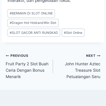
interaktif, dan pengelolaan fokus.
Post
#
BERMAIN DI SLOT ONLINE
Tags:
#
Dragon Hot Hold and Win Slot
#
SLOT GACOR ANTI RUNGKAD
#
Slot Online
Post
PREVIOUS
NEXT
Fruit Party 2 Slot Buah
John Hunter Aztec
navigation
Ceria Dengan Bonus
Treasure Slot
Menarik
Petualangan Seru