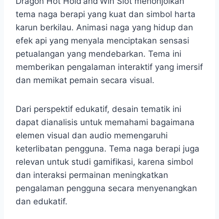
Dragon Hot Hold and Win Slot menonjolkan
tema naga berapi yang kuat dan simbol harta
karun berkilau. Animasi naga yang hidup dan
efek api yang menyala menciptakan sensasi
petualangan yang mendebarkan. Tema ini
memberikan pengalaman interaktif yang imersif
dan memikat pemain secara visual.
Dari perspektif edukatif, desain tematik ini
dapat dianalisis untuk memahami bagaimana
elemen visual dan audio memengaruhi
keterlibatan pengguna. Tema naga berapi juga
relevan untuk studi gamifikasi, karena simbol
dan interaksi permainan meningkatkan
pengalaman pengguna secara menyenangkan
dan edukatif.