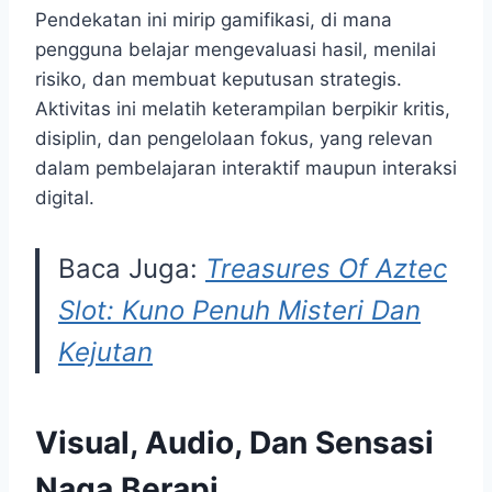
Pendekatan ini mirip gamifikasi, di mana
pengguna belajar mengevaluasi hasil, menilai
risiko, dan membuat keputusan strategis.
Aktivitas ini melatih keterampilan berpikir kritis,
disiplin, dan pengelolaan fokus, yang relevan
dalam pembelajaran interaktif maupun interaksi
digital.
Baca Juga:
Treasures Of Aztec
Slot: Kuno Penuh Misteri Dan
Kejutan
Visual, Audio, Dan Sensasi
Naga Berapi