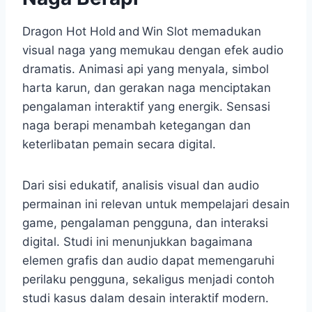
Dragon Hot Hold and Win Slot memadukan
visual naga yang memukau dengan efek audio
dramatis. Animasi api yang menyala, simbol
harta karun, dan gerakan naga menciptakan
pengalaman interaktif yang energik. Sensasi
naga berapi menambah ketegangan dan
keterlibatan pemain secara digital.
Dari sisi edukatif, analisis visual dan audio
permainan ini relevan untuk mempelajari desain
game, pengalaman pengguna, dan interaksi
digital. Studi ini menunjukkan bagaimana
elemen grafis dan audio dapat memengaruhi
perilaku pengguna, sekaligus menjadi contoh
studi kasus dalam desain interaktif modern.