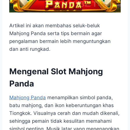
Artikel ini akan membahas seluk-beluk
Mahjong Panda serta tips bermain agar
pengalaman bermain lebih menguntungkan
dan anti rungkad.
Mengenal Slot Mahjong
Panda
Mahjong Panda
menampilkan simbol panda,
batu mahjong, dan ikon keberuntungan khas
Tiongkok. Visualnya cerah dan mudah dikenali,
sehingga pemain tidak kesulitan memahami
simbol penting. Musik latar yang menenangkan