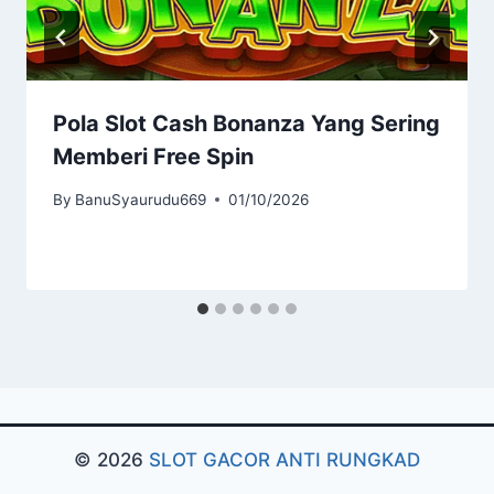
Pola Slot Cash Bonanza Yang Sering
Memberi Free Spin
By
BanuSyaurudu669
01/10/2026
© 2026
SLOT GACOR ANTI RUNGKAD