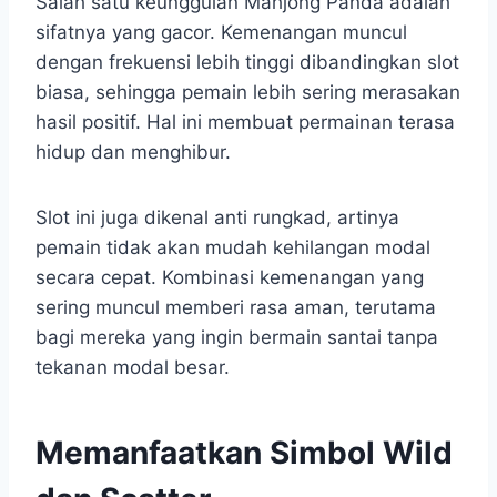
Salah satu keunggulan Mahjong Panda adalah
sifatnya yang gacor. Kemenangan muncul
dengan frekuensi lebih tinggi dibandingkan slot
biasa, sehingga pemain lebih sering merasakan
hasil positif. Hal ini membuat permainan terasa
hidup dan menghibur.
Slot ini juga dikenal anti rungkad, artinya
pemain tidak akan mudah kehilangan modal
secara cepat. Kombinasi kemenangan yang
sering muncul memberi rasa aman, terutama
bagi mereka yang ingin bermain santai tanpa
tekanan modal besar.
Memanfaatkan Simbol Wild