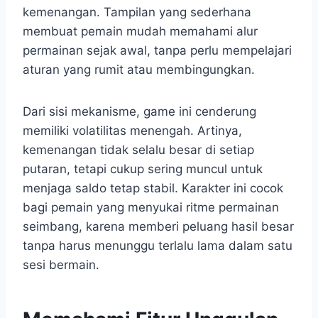
kemenangan. Tampilan yang sederhana
membuat pemain mudah memahami alur
permainan sejak awal, tanpa perlu mempelajari
aturan yang rumit atau membingungkan.
Dari sisi mekanisme, game ini cenderung
memiliki volatilitas menengah. Artinya,
kemenangan tidak selalu besar di setiap
putaran, tetapi cukup sering muncul untuk
menjaga saldo tetap stabil. Karakter ini cocok
bagi pemain yang menyukai ritme permainan
seimbang, karena memberi peluang hasil besar
tanpa harus menunggu terlalu lama dalam satu
sesi bermain.