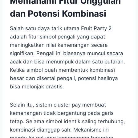
Memahami Fitur Unggulan
dan Potensi Kombinasi
Salah satu daya tarik utama Fruit Party 2
adalah fitur simbol pengali yang dapat
meningkatkan nilai kemenangan secara
signifikan. Pengali ini biasanya muncul secara
acak dan bisa menumpuk dalam satu putaran.
Ketika simbol buah membentuk kombinasi
besar dan disertai pengali, potensi hasilnya
bisa melonjak drastis.
Selain itu, sistem cluster pay membuat
kemenangan tidak bergantung pada garis
tetap. Selama simbol identik saling terhubung,
kombinasi dianggap sah. Mekanisme ini
membuka peluang kemenangan beruntun