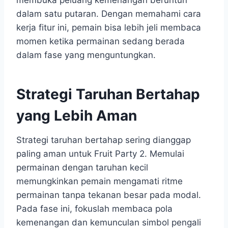
dalam satu putaran. Dengan memahami cara
kerja fitur ini, pemain bisa lebih jeli membaca
momen ketika permainan sedang berada
dalam fase yang menguntungkan.
Strategi Taruhan Bertahap
yang Lebih Aman
Strategi taruhan bertahap sering dianggap
paling aman untuk Fruit Party 2. Memulai
permainan dengan taruhan kecil
memungkinkan pemain mengamati ritme
permainan tanpa tekanan besar pada modal.
Pada fase ini, fokuslah membaca pola
kemenangan dan kemunculan simbol pengali