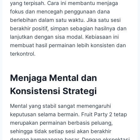
yang terpisah. Cara ini membantu menjaga
fokus dan mencegah penggunaan dana
berlebihan dalam satu waktu. Jika satu sesi
berakhir positif, simpan sebagian hasilnya dan
lanjutkan dengan sisa modal. Kebiasaan ini
membuat hasil permainan lebih konsisten dan
terkontrol.
Menjaga Mental dan
Konsistensi Strategi
Mental yang stabil sangat memengaruhi
keputusan selama bermain. Fruit Party 2 tetap
merupakan permainan berbasis peluang,
sehingga tidak setiap sesi akan berakhir
dengan kemenangan besar. Dengan ekspektasi