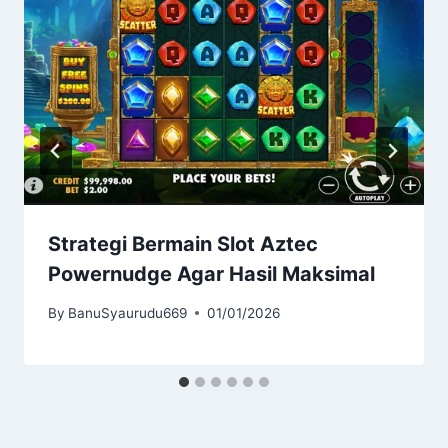
Strategi Bermain Slot Aztec
Powernudge Agar Hasil Maksimal
By
BanuSyaurudu669
01/01/2026