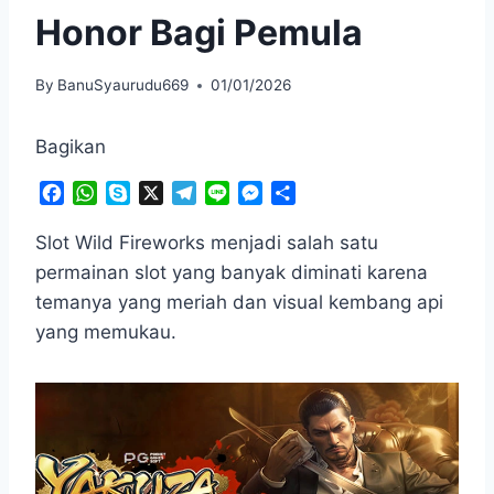
Honor Bagi Pemula
By
BanuSyaurudu669
01/01/2026
Bagikan
F
W
S
X
T
L
M
S
a
h
k
e
i
e
h
c
a
y
l
n
s
a
Slot Wild Fireworks menjadi salah satu
e
t
p
e
e
s
r
permainan slot yang banyak diminati karena
b
s
e
g
e
e
temanya yang meriah dan visual kembang api
o
A
r
n
yang memukau.
o
p
a
g
k
p
m
e
r