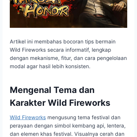
Artikel ini membahas bocoran tips bermain
Wild Fireworks secara informatif, lengkap
dengan mekanisme, fitur, dan cara pengelolaan
modal agar hasil lebih konsisten.
Mengenal Tema dan
Karakter Wild Fireworks
Wild Fireworks
mengusung tema festival dan
perayaan dengan simbol kembang api, lentera,
dan elemen khas festival. Visualnya cerah dan