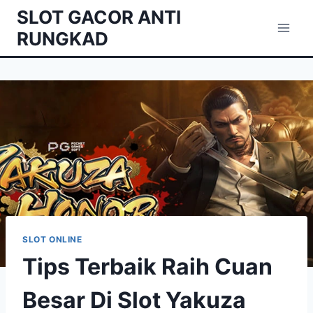
Skip
SLOT GACOR ANTI
to
RUNGKAD
content
SLOT ONLINE
Tips Terbaik Raih Cuan
Besar Di Slot Yakuza