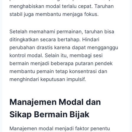
menghabiskan modal terlalu cepat. Taruhan
stabil juga membantu menjaga fokus.
Setelah memahami permainan, taruhan bisa
ditingkatkan secara bertahap. Hindari
perubahan drastis karena dapat mengganggu
kontrol modal. Selain itu, membagi sesi
bermain menjadi beberapa putaran pendek
membantu pemain tetap konsentrasi dan
menghindari keputusan impulsif.
Manajemen Modal dan
Sikap Bermain Bijak
Manajemen modal menjadi faktor penentu