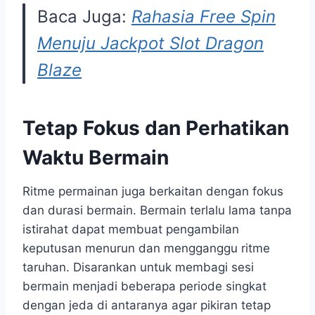
Baca Juga:
Rahasia Free Spin
Menuju Jackpot Slot Dragon
Blaze
Tetap Fokus dan Perhatikan
Waktu Bermain
Ritme permainan juga berkaitan dengan fokus
dan durasi bermain. Bermain terlalu lama tanpa
istirahat dapat membuat pengambilan
keputusan menurun dan mengganggu ritme
taruhan. Disarankan untuk membagi sesi
bermain menjadi beberapa periode singkat
dengan jeda di antaranya agar pikiran tetap