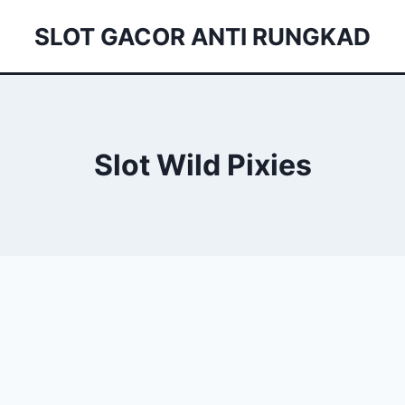
SLOT GACOR ANTI RUNGKAD
Slot Wild Pixies