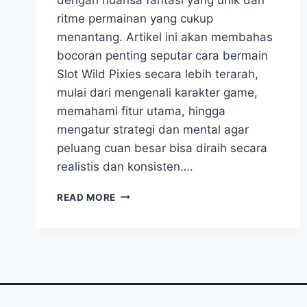
ritme permainan yang cukup
menantang. Artikel ini akan membahas
bocoran penting seputar cara bermain
Slot Wild Pixies secara lebih terarah,
mulai dari mengenali karakter game,
memahami fitur utama, hingga
mengatur strategi dan mental agar
peluang cuan besar bisa diraih secara
realistis dan konsisten….
BOCORAN
READ MORE
TAKTIK
RAIH
CUAN
BESAR
BERMAIN
SLOT
WILD