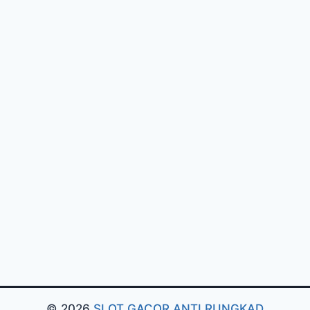
© 2026
SLOT GACOR ANTI RUNGKAD