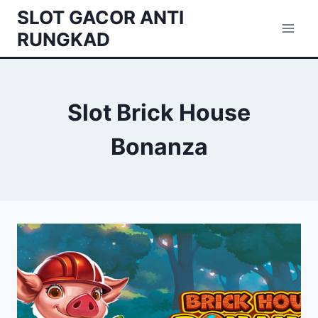
Skip
SLOT GACOR ANTI
to
RUNGKAD
content
Slot Brick House
Bonanza