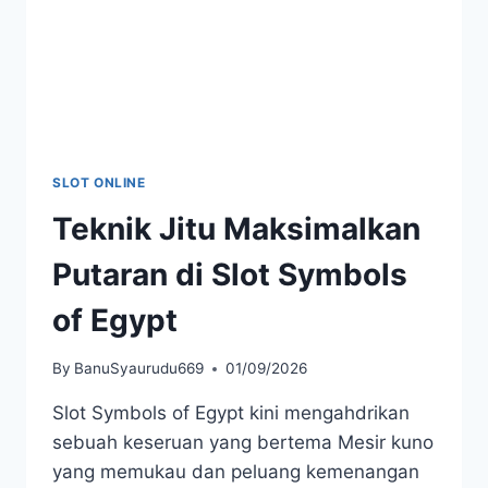
SLOT ONLINE
Teknik Jitu Maksimalkan
Putaran di Slot Symbols
of Egypt
By
BanuSyaurudu669
01/09/2026
Slot Symbols of Egypt kini mengahdrikan
sebuah keseruan yang bertema Mesir kuno
yang memukau dan peluang kemenangan