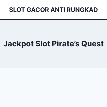
SLOT GACOR ANTI RUNGKAD
Jackpot Slot Pirate’s Quest