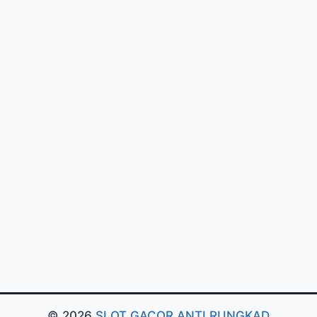
© 2026
SLOT GACOR ANTI RUNGKAD