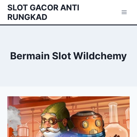
Skip
SLOT GACOR ANTI
to
RUNGKAD
content
Bermain Slot Wildchemy