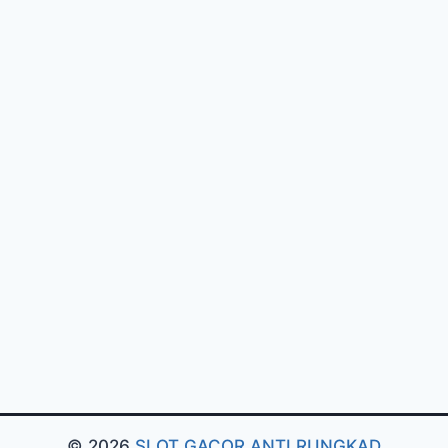
© 2026
SLOT GACOR ANTI RUNGKAD