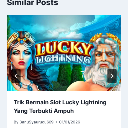
Similar Posts
Trik Bermain Slot Lucky Lightning
Yang Terbukti Ampuh
By
BanuSyaurudu669
01/01/2026