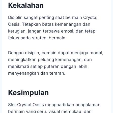
Kekalahan
Disiplin sangat penting saat bermain Crystal
Oasis. Tetapkan batas kemenangan dan
kerugian, jangan terbawa emosi, dan tetap
fokus pada strategi bermain.
Dengan disiplin, pemain dapat menjaga modal,
meningkatkan peluang kemenangan, dan
menikmati setiap putaran dengan lebih
menyenangkan dan terarah.
Kesimpulan
Slot Crystal Oasis menghadirkan pengalaman
bermain yang seru, visual memukau, dan