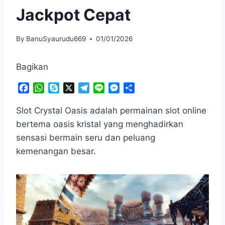
Jackpot Cepat
By
BanuSyaurudu669
01/01/2026
Bagikan
F
W
S
X
T
L
M
S
a
h
k
e
i
e
h
c
a
y
l
n
s
a
Slot Crystal Oasis adalah permainan slot online
e
t
p
e
e
s
r
bertema oasis kristal yang menghadirkan
b
s
e
g
e
e
sensasi bermain seru dan peluang
o
A
r
n
kemenangan besar.
o
p
a
g
k
p
m
e
r