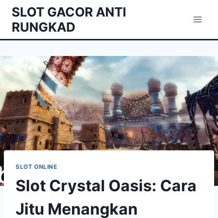
Skip
SLOT GACOR ANTI
to
RUNGKAD
content
SLOT ONLINE
Slot Crystal Oasis: Cara
Jitu Menangkan