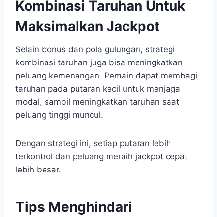
Kombinasi Taruhan Untuk
Maksimalkan Jackpot
Selain bonus dan pola gulungan, strategi
kombinasi taruhan juga bisa meningkatkan
peluang kemenangan. Pemain dapat membagi
taruhan pada putaran kecil untuk menjaga
modal, sambil meningkatkan taruhan saat
peluang tinggi muncul.
Dengan strategi ini, setiap putaran lebih
terkontrol dan peluang meraih jackpot cepat
lebih besar.
Tips Menghindari