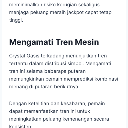
meminimalkan risiko kerugian sekaligus
menjaga peluang meraih jackpot cepat tetap
tinggi.
Mengamati Tren Mesin
Crystal Oasis terkadang menunjukkan tren
tertentu dalam distribusi simbol. Mengamati
tren ini selama beberapa putaran
memungkinkan pemain memprediksi kombinasi
menang di putaran berikutnya.
Dengan ketelitian dan kesabaran, pemain
dapat memanfaatkan tren ini untuk
meningkatkan peluang kemenangan secara
konsisten.