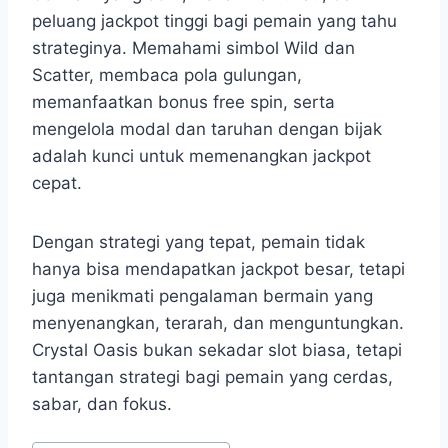
peluang jackpot tinggi bagi pemain yang tahu
strateginya. Memahami simbol Wild dan
Scatter, membaca pola gulungan,
memanfaatkan bonus free spin, serta
mengelola modal dan taruhan dengan bijak
adalah kunci untuk memenangkan jackpot
cepat.
Dengan strategi yang tepat, pemain tidak
hanya bisa mendapatkan jackpot besar, tetapi
juga menikmati pengalaman bermain yang
menyenangkan, terarah, dan menguntungkan.
Crystal Oasis bukan sekadar slot biasa, tetapi
tantangan strategi bagi pemain yang cerdas,
sabar, dan fokus.
Post