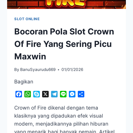
SLOT ONLINE
Bocoran Pola Slot Crown
Of Fire Yang Sering Picu
Maxwin
By
BanuSyaurudu669
01/01/2026
Bagikan
Facebook
WhatsApp
Skype
X
Telegram
Line
Messenger
Share
Crown of Fire dikenal dengan tema
klasiknya yang dipadukan efek visual
modern, menjadikannya pilihan hiburan
yang menarik bagi banyak pemain. Artikel