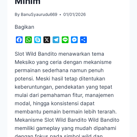
Minim
By
BanuSyaurudu669
01/01/2026
Bagikan
Facebook
WhatsApp
Skype
X
Telegram
Line
Messenger
Share
Slot Wild Bandito menawarkan tema
Meksiko yang ceria dengan mekanisme
permainan sederhana namun penuh
potensi. Meski hasil tetap ditentukan
keberuntungan, pendekatan yang tepat
mulai dari pemahaman fitur, manajemen
modal, hingga konsistensi dapat
membantu pemain bermain lebih terarah.
Mekanisme Slot Wild Bandito Wild Bandito
memiliki gameplay yang mudah dipahami
dengan fokus pada simbol wild dan