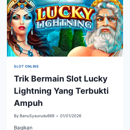
PEMULA
SLOT ONLINE
Trik Bermain Slot Lucky
Lightning Yang Terbukti
Ampuh
By
BanuSyaurudu669
01/01/2026
Bagikan