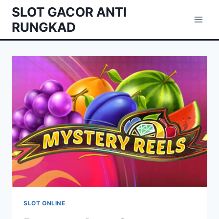
Skip
SLOT GACOR ANTI
to
RUNGKAD
content
SLOT ONLINE