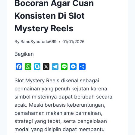
Bocoran Agar Cuan
Konsisten Di Slot
Mystery Reels
By
BanuSyaurudu669
01/01/2026
Bagikan
Facebook
WhatsApp
Skype
X
Telegram
Line
Messenger
Share
Slot Mystery Reels dikenal sebagai
permainan yang penuh kejutan karena
simbol misterinya dapat berubah secara
acak. Meski berbasis keberuntungan,
pemahaman mekanisme permainan,
strategi yang tepat, serta pengelolaan
modal yang disiplin dapat membantu