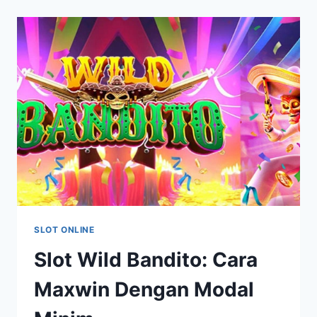
LUCKY
LIGHTNING
YANG
TERBUKTI
AMPUH
SLOT ONLINE
Slot Wild Bandito: Cara
Maxwin Dengan Modal