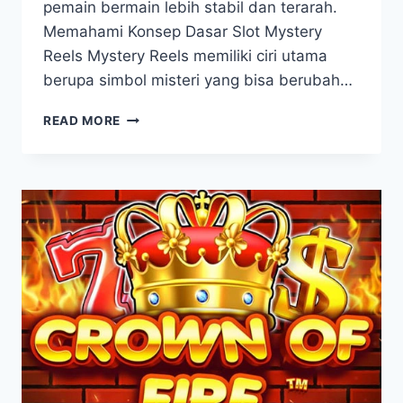
pemain bermain lebih stabil dan terarah.
Memahami Konsep Dasar Slot Mystery
Reels Mystery Reels memiliki ciri utama
berupa simbol misteri yang bisa berubah…
BOCORAN
READ MORE
AGAR
CUAN
KONSISTEN
DI
SLOT
MYSTERY
REELS