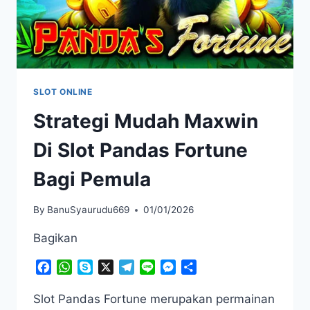
SLOT ONLINE
Strategi Mudah Maxwin
Di Slot Pandas Fortune
Bagi Pemula
By
BanuSyaurudu669
01/01/2026
Bagikan
Facebook
WhatsApp
Skype
X
Telegram
Line
Messenger
Share
Slot Pandas Fortune merupakan permainan